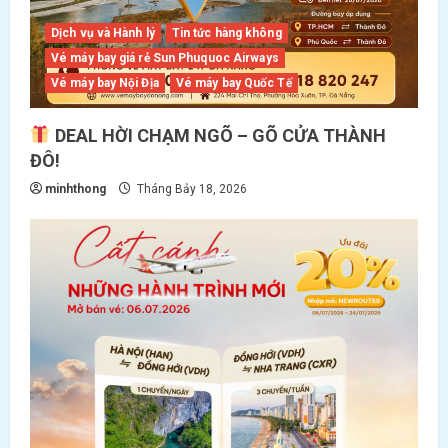
Dịch vụ và Hành lý
Tin tức hàng không
Vé máy bay giá rẻ Sun Phuquoc Airways
Vé máy bay Nội Địa
Vé máy bay Quốc Tế
DEAL HỜI CHẠM NGÕ – GÕ CỬA THÀNH
ĐÔ!
minhthong
Tháng Bảy 18, 2026