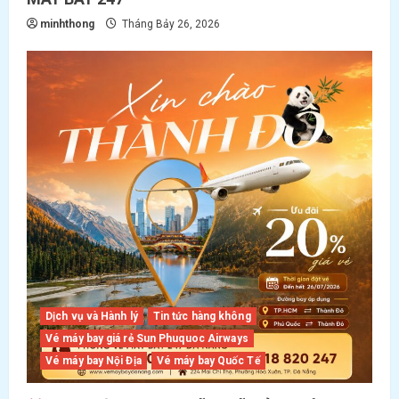
minhthong
Tháng Bảy 26, 2026
Dịch vụ và Hành lý
Tin tức hàng không
Vé máy bay giá rẻ Sun Phuquoc Airways
Vé máy bay Nội Địa
Vé máy bay Quốc Tế