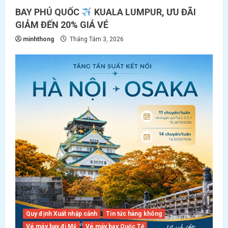
BAY PHÚ QUỐC
KUALA LUMPUR, ƯU ĐÃI
GIẢM ĐẾN 20% GIÁ VÉ
minhthong
Tháng Tám 3, 2026
Quy định Xuất nhập cảnh
Tin tức hàng không
Vé máy bay đi Mỹ
Vé máy bay Quốc Tế