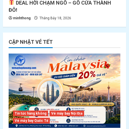
DEAL HỜI CHẠM NGÕ – GÕ CỬA THÀNH
ĐÔ!
minhthong
Tháng Bảy 18, 2026
CẬP NHẬT VÉ TẾT
Tin tức hàng không
Vé máy bay Nội Địa
Vé máy bay Quốc Tế