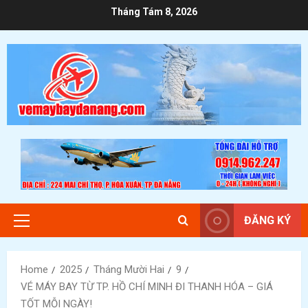
Skip
Tháng Tám 8, 2026
to
content
ĐĂNG KÝ
Primary
Menu
Home
2025
Tháng Mười Hai
9
VÉ MÁY BAY TỪ TP. HỒ CHÍ MINH ĐI THANH HÓA – GIÁ
TỐT MỖI NGÀY!