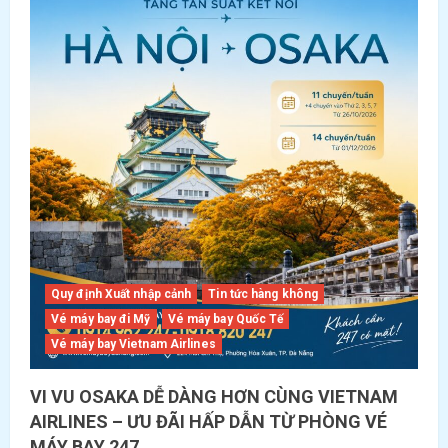
Quy định Xuất nhập cảnh
Tin tức hàng không
Vé máy bay đi Mỹ
Vé máy bay Quốc Tế
Vé máy bay Vietnam Airlines
VI VU OSAKA DỄ DÀNG HƠN CÙNG VIETNAM
AIRLINES – ƯU ĐÃI HẤP DẪN TỪ PHÒNG VÉ
MÁY BAY 247