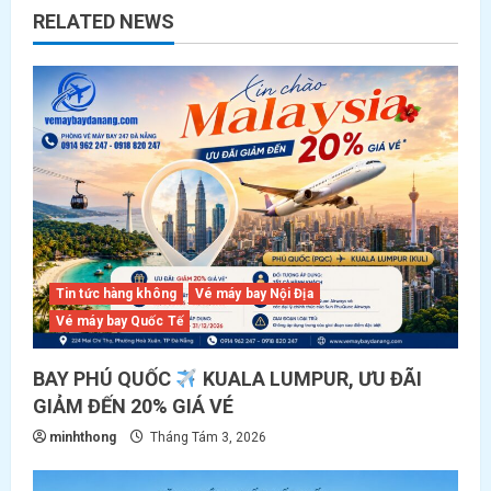
v
RELATED NEWS
i
g
a
t
i
o
Tin tức hàng không
Vé máy bay Nội Địa
Vé máy bay Quốc Tế
n
BAY PHÚ QUỐC
KUALA LUMPUR, ƯU ĐÃI
GIẢM ĐẾN 20% GIÁ VÉ
minhthong
Tháng Tám 3, 2026