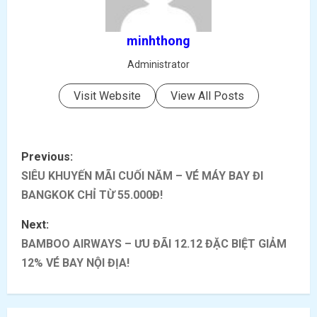
minhthong
Administrator
Visit Website
View All Posts
P
Previous:
o
SIÊU KHUYẾN MÃI CUỐI NĂM – VÉ MÁY BAY ĐI
BANGKOK CHỈ TỪ 55.000Đ!
s
Next:
t
BAMBOO AIRWAYS – ƯU ĐÃI 12.12 ĐẶC BIỆT GIẢM
12% VÉ BAY NỘI ĐỊA!
n
a