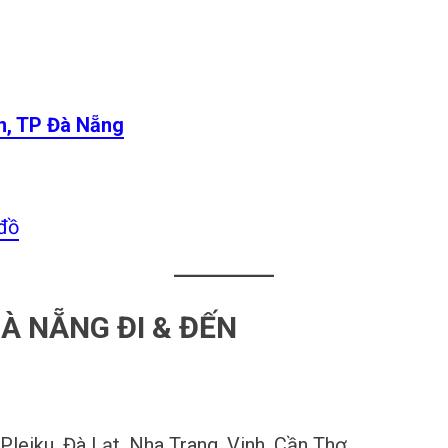
n, TP Đà Nẵng
đồ
À NẴNG ĐI & ĐẾN
Pleiku, Đà Lạt, Nha Trang, Vinh, Cần Thơ,…