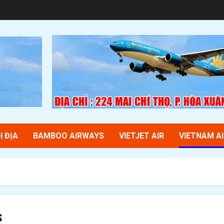
I ĐỊA
BAMBOO AIRWAYS
VIETJET AIR
VIETNAM AI
s