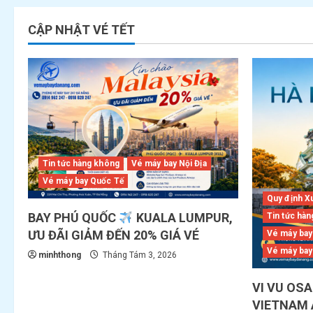
CẬP NHẬT VÉ TẾT
Tin tức hàng không
Vé máy bay Nội Địa
Vé máy bay Quốc Tế
Quy định X
BAY PHÚ QUỐC
KUALA LUMPUR,
Tin tức hà
ƯU ĐÃI GIẢM ĐẾN 20% GIÁ VÉ
Vé máy bay
Vé máy bay
minhthong
Tháng Tám 3, 2026
VI VU OS
VIETNAM A