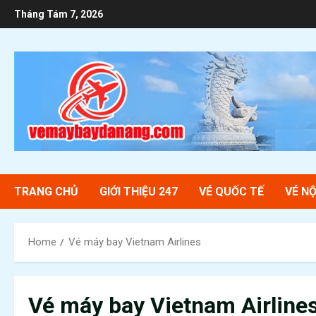
Skip
Tháng Tám 7, 2026
to
content
TRANG CHỦ
GIỚI THIỆU 247
VÉ QUỐC TẾ
VÉ NỘ
Home
Vé máy bay Vietnam Airlines
Vé máy bay Vietnam Airline