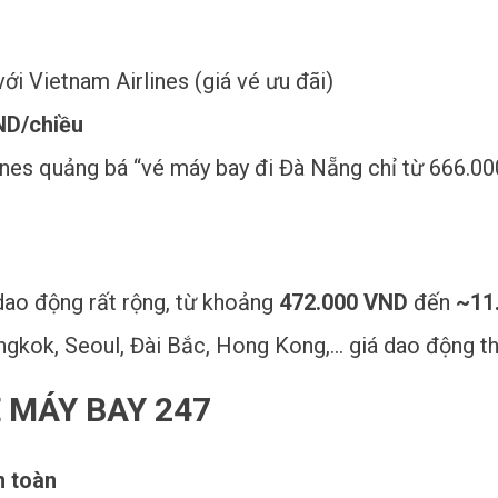
ới Vietnam Airlines (giá vé ưu đãi)
ND/chiều
ines quảng bá “vé máy bay đi Đà Nẵng chỉ từ 666.0
 dao động rất rộng, từ khoảng
472.000 VND
đến
~11
ngkok, Seoul, Đài Bắc, Hong Kong,… giá dao động 
É MÁY BAY 247
n toàn