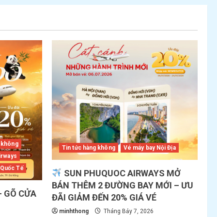
g không
Tin tức hàng không
Vé máy bay Nội Địa
irways
 Quốc Tế
SUN PHUQUOC AIRWAYS MỞ
BÁN THÊM 2 ĐƯỜNG BAY MỚI – ƯU
– GÕ CỬA
ĐÃI GIẢM ĐẾN 20% GIÁ VÉ
minhthong
Tháng Bảy 7, 2026