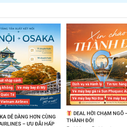
uất nhập cảnh
Dịch vụ và Hành lý
Tin tức hàn
ng không
Vé máy bay đi Mỹ
Vé máy bay giá rẻ Sun Phuquoc A
 Quốc Tế
Vé máy bay Nội Địa
Vé máy bay
 Vietnam Airlines
DEAL HỜI CHẠM NGÕ 
AKA DỄ DÀNG HƠN CÙNG
THÀNH ĐÔ!
IRLINES – ƯU ĐÃI HẤP