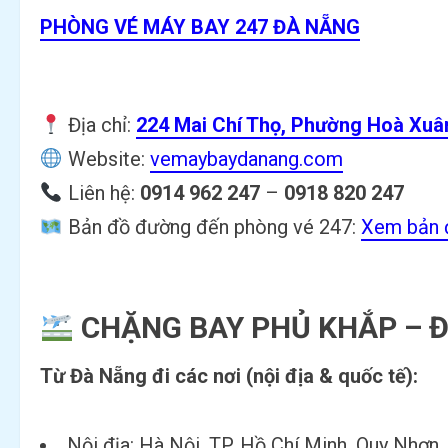
PHÒNG VÉ MÁY BAY 247 ĐÀ NẴNG
Địa chỉ:
224 Mai Chí Thọ, Phường Hoà Xuâ
Website:
vemaybaydanang.com
Liên hệ:
0914 962 247
–
0918 820 247
Bản đồ đường đến phòng vé 247:
Xem bản 
CHẶNG BAY PHỦ KHẮP – Đ
Từ Đà Nẵng đi các nơi (nội địa & quốc tế):
Nội địa: Hà Nội, TP. Hồ Chí Minh, Quy Nhơn, 