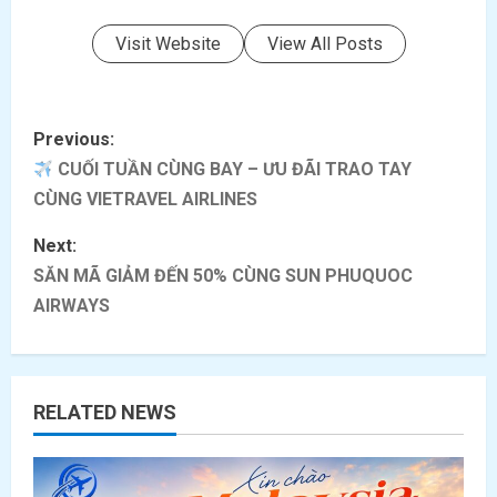
Visit Website
View All Posts
P
Previous:
o
CUỐI TUẦN CÙNG BAY – ƯU ĐÃI TRAO TAY
CÙNG VIETRAVEL AIRLINES
s
Next:
t
SĂN MÃ GIẢM ĐẾN 50% CÙNG SUN PHUQUOC
AIRWAYS
n
a
v
RELATED NEWS
i