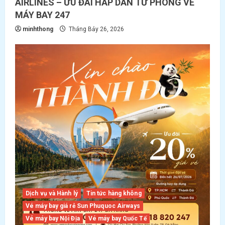
AIRLINES – ƯU ĐÃI HẤP DẪN TỪ PHÒNG VÉ
MÁY BAY 247
minhthong
Tháng Bảy 26, 2026
Dịch vụ và Hành lý
Tin tức hàng không
Vé máy bay giá rẻ Sun Phuquoc Airways
Vé máy bay Nội Địa
Vé máy bay Quốc Tế