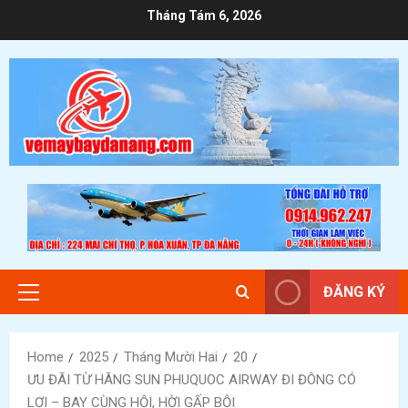
Skip
Tháng Tám 6, 2026
to
content
ĐĂNG KÝ
Primary
Menu
Home
2025
Tháng Mười Hai
20
ƯU ĐÃI TỪ HÃNG SUN PHUQUOC AIRWAY ĐI ĐÔNG CÓ
LỢI – BAY CÙNG HỘI, HỜI GẤP BỘI