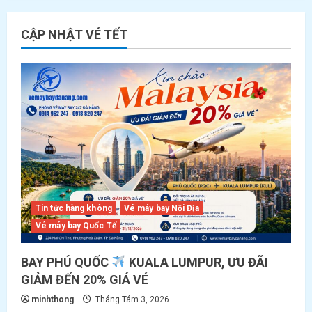
CẬP NHẬT VÉ TẾT
Tin tức hàng không
Vé máy bay Nội Địa
Vé máy bay Quốc Tế
BAY PHÚ QUỐC
KUALA LUMPUR, ƯU ĐÃI
GIẢM ĐẾN 20% GIÁ VÉ
minhthong
Tháng Tám 3, 2026