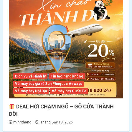
Dịch vụ và Hành lý
Tin tức hàng không
Vé máy bay giá rẻ Sun Phuquoc Airways
Vé máy bay Nội Địa
Vé máy bay Quốc Tế
DEAL HỜI CHẠM NGÕ – GÕ CỬA THÀNH
ĐÔ!
minhthong
Tháng Bảy 18, 2026