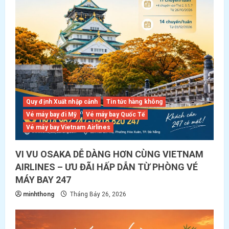
Quy định Xuất nhập cảnh
Tin tức hàng không
Vé máy bay đi Mỹ
Vé máy bay Quốc Tế
Vé máy bay Vietnam Airlines
VI VU OSAKA DỄ DÀNG HƠN CÙNG VIETNAM
AIRLINES – ƯU ĐÃI HẤP DẪN TỪ PHÒNG VÉ
MÁY BAY 247
minhthong
Tháng Bảy 26, 2026