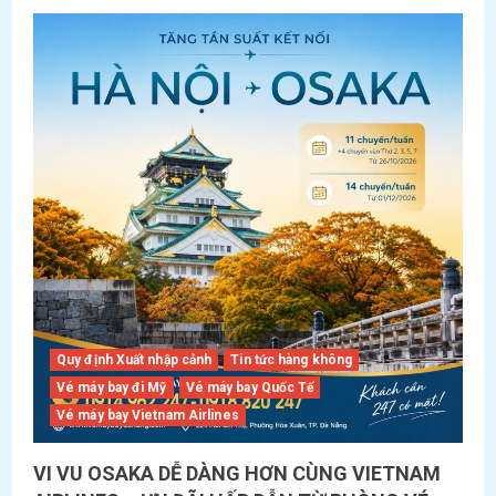
Quy định Xuất nhập cảnh
Tin tức hàng không
Vé máy bay đi Mỹ
Vé máy bay Quốc Tế
Vé máy bay Vietnam Airlines
VI VU OSAKA DỄ DÀNG HƠN CÙNG VIETNAM