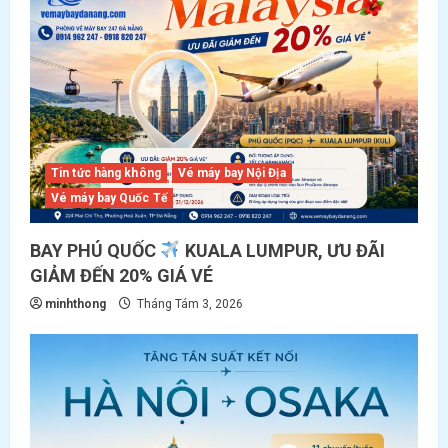
g
a
t
i
o
Tin tức hàng không
Vé máy bay Nội Địa
Vé máy bay Quốc Tế
n
BAY PHÚ QUỐC
KUALA LUMPUR, ƯU ĐÃI
GIẢM ĐẾN 20% GIÁ VÉ
minhthong
Tháng Tám 3, 2026