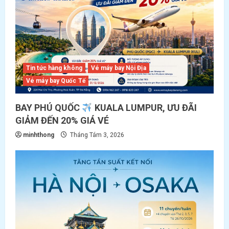
a
t
i
o
Tin tức hàng không
Vé máy bay Nội Địa
Vé máy bay Quốc Tế
n
BAY PHÚ QUỐC
KUALA LUMPUR, ƯU ĐÃI
GIẢM ĐẾN 20% GIÁ VÉ
minhthong
Tháng Tám 3, 2026