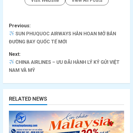
Visit Website
View All Posts
P
Previous:
o
SUN PHUQUOC AIRWAYS HÂN HOAN MỞ BÁN
ĐƯỜNG BAY QUỐC TẾ MỚI
s
Next:
t
CHINA AIRLINES – ƯU ĐÃI HÀNH LÝ KÝ GỬI VIỆT
NAM VÀ MỸ
n
a
v
RELATED NEWS
i
g