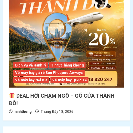
Dịch vụ và Hành lý
Tin tức hàng không
Vé máy bay giá rẻ Sun Phuquoc Airways
Vé máy bay Nội Địa
Vé máy bay Quốc Tế
DEAL HỜI CHẠM NGÕ – GÕ CỬA THÀNH
ĐÔ!
minhthong
Tháng Bảy 18, 2026