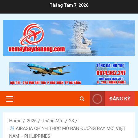
Skip
Tháng Tám 7, 2026
to
content
ĐĂNG KÝ
Primary
Menu
Home
2026
Tháng Một
23
AIRASIA CHÍNH THỨC MỞ BÁN ĐƯỜNG BAY MỚI VIỆT
NAM – PHILIPPINES