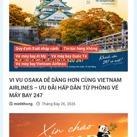
Quy định Xuất nhập cảnh
Tin tức hàng không
Vé máy bay đi Mỹ
Vé máy bay Quốc Tế
Vé máy bay Vietnam Airlines
VI VU OSAKA DỄ DÀNG HƠN CÙNG VIETNAM
AIRLINES – ƯU ĐÃI HẤP DẪN TỪ PHÒNG VÉ
MÁY BAY 247
minhthong
Tháng Bảy 26, 2026