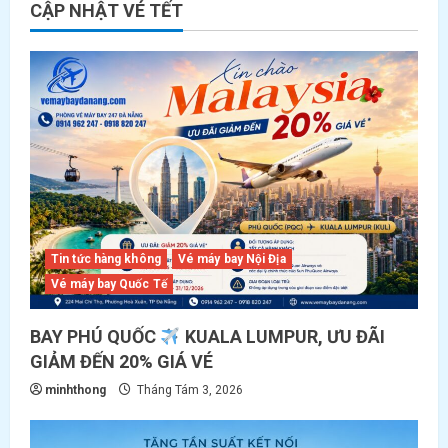
CẬP NHẬT VÉ TẾT
Tin tức hàng không
Vé máy bay Nội Địa
Vé máy bay Quốc Tế
BAY PHÚ QUỐC
KUALA LUMPUR, ƯU ĐÃI
GIẢM ĐẾN 20% GIÁ VÉ
minhthong
Tháng Tám 3, 2026