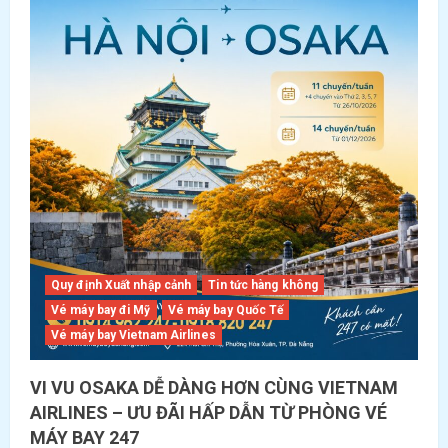
Quy định Xuất nhập cảnh
Tin tức hàng không
Vé máy bay đi Mỹ
Vé máy bay Quốc Tế
Vé máy bay Vietnam Airlines
VI VU OSAKA DỄ DÀNG HƠN CÙNG VIETNAM
AIRLINES – ƯU ĐÃI HẤP DẪN TỪ PHÒNG VÉ
MÁY BAY 247