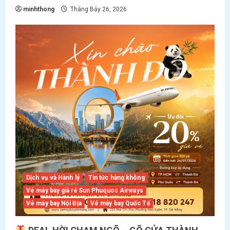
minhthong
Tháng Bảy 26, 2026
Dịch vụ và Hành lý
Tin tức hàng không
Vé máy bay giá rẻ Sun Phuquoc Airways
Vé máy bay Nội Địa
Vé máy bay Quốc Tế