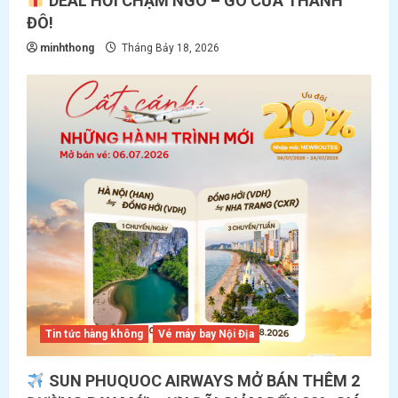
DEAL HỜI CHẠM NGÕ – GÕ CỬA THÀNH
ĐÔ!
minhthong
Tháng Bảy 18, 2026
Tin tức hàng không
Vé máy bay Nội Địa
SUN PHUQUOC AIRWAYS MỞ BÁN THÊM 2