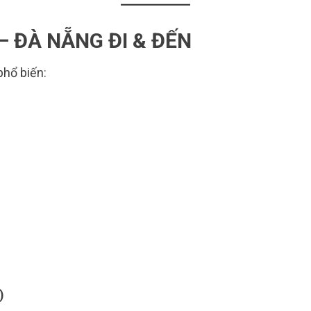
 ĐÀ NẴNG ĐI & ĐẾN
phổ biến:
)