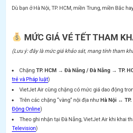
Dù bạn ở Hà Nội, TP. HCM, miền Trung, miền Bắc hay 
MỨC GIÁ VÉ TẾT THAM K
(Lưu ý: đây là mức giá khảo sát, mang tính tham khả
Chặng
TP. HCM → Đà Nẵng / Đà Nẵng → TP. 
trẻ và Pháp luật
)
VietJet Air cùng chặng có mức giá dao động tr
Trên các chặng “vàng” nội địa như
Hà Nội ↔ TP
Động Online
)
Theo ghi nhận tại Đà Nẵng, VietJet Air khi khai t
Television
)