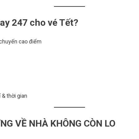
bay 247
cho vé Tết?
 chuyến cao điểm
 & thời gian
NG VỀ NHÀ KHÔNG CÒN LO