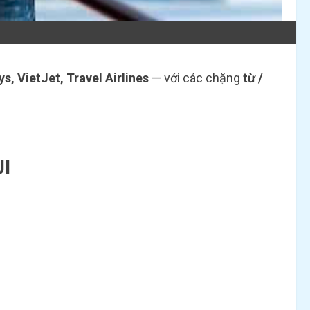
, VietJet, Travel Airlines
— với các chặng
từ /
I