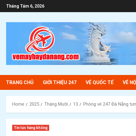
Skip
Tháng Tám 6, 2026
to
content
TRANG CHỦ
GIỚI THIỆU 247
VÉ QUỐC TẾ
VÉ NỘ
Home
2025
Tháng Mười
13
Phòng vé 247 Đà Nẵng tư
Tin tức hàng không