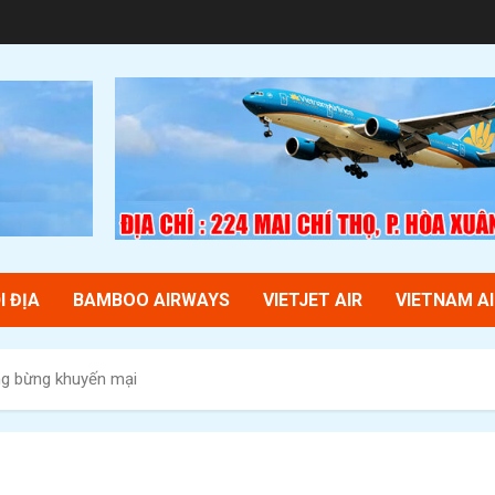
I ĐỊA
BAMBOO AIRWAYS
VIETJET AIR
VIETNAM AI
ng bừng khuyến mại