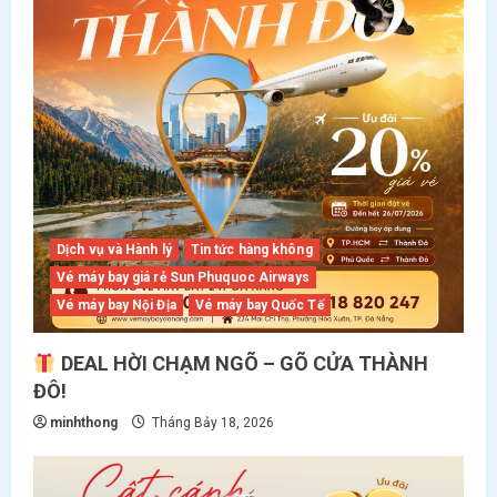
Dịch vụ và Hành lý
Tin tức hàng không
Vé máy bay giá rẻ Sun Phuquoc Airways
Vé máy bay Nội Địa
Vé máy bay Quốc Tế
DEAL HỜI CHẠM NGÕ – GÕ CỬA THÀNH
ĐÔ!
minhthong
Tháng Bảy 18, 2026