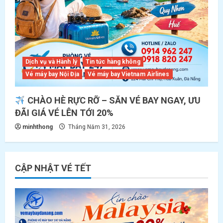
Dịch vụ và Hành lý
Tin tức hàng không
Vé máy bay Nội Địa
Vé máy bay Vietnam Airlines
CHÀO HÈ RỰC RỠ – SĂN VÉ BAY NGAY, ƯU
ĐÃI GIÁ VÉ LÊN TỚI 20%
minhthong
Tháng Năm 31, 2026
CẬP NHẬT VÉ TẾT