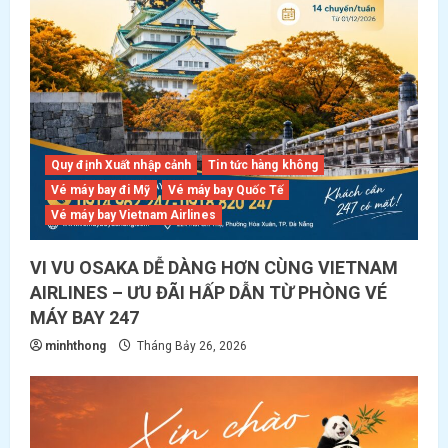
Quy định Xuất nhập cảnh
Tin tức hàng không
Vé máy bay đi Mỹ
Vé máy bay Quốc Tế
Vé máy bay Vietnam Airlines
VI VU OSAKA DỄ DÀNG HƠN CÙNG VIETNAM
AIRLINES – ƯU ĐÃI HẤP DẪN TỪ PHÒNG VÉ
MÁY BAY 247
minhthong
Tháng Bảy 26, 2026