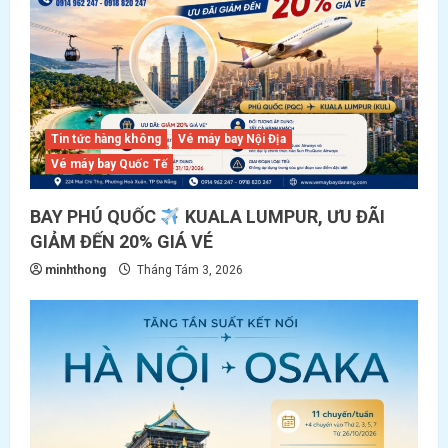
Tin tức hàng không
Vé máy bay Nội Địa
Vé máy bay Quốc Tế
BAY PHÚ QUỐC
KUALA LUMPUR, ƯU ĐÃI
GIẢM ĐẾN 20% GIÁ VÉ
minhthong
Tháng Tám 3, 2026