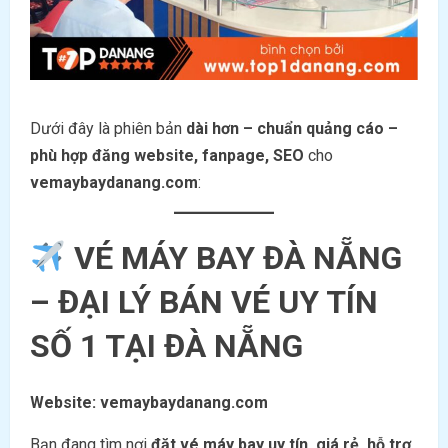
Dưới đây là phiên bản
dài hơn – chuẩn quảng cáo –
phù hợp đăng website, fanpage, SEO
cho
vemaybaydanang.com
:
VÉ MÁY BAY ĐÀ NẴNG
– ĐẠI LÝ BÁN VÉ UY TÍN
SỐ 1 TẠI ĐÀ NẴNG
Website: vemaybaydanang.com
Bạn đang tìm nơi
đặt vé máy bay uy tín, giá rẻ, hỗ trợ