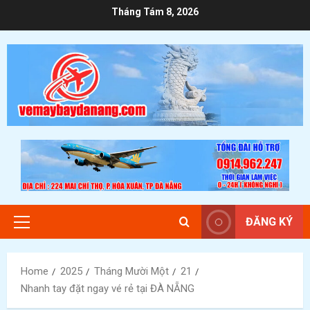
Skip
Tháng Tám 8, 2026
to
content
ĐĂNG KÝ
Primary
Menu
Home
2025
Tháng Mười Một
21
Nhanh tay đặt ngay vé rẻ tại ĐÀ NẴNG