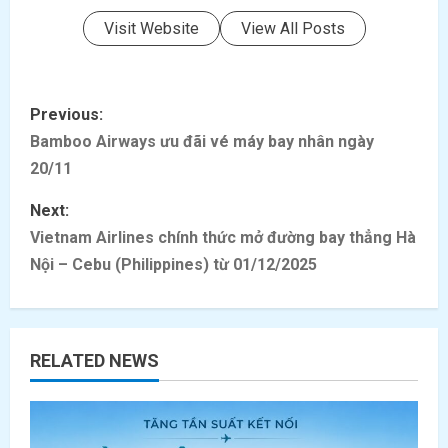
Visit Website
View All Posts
P
Previous:
o
Bamboo Airways ưu đãi vé máy bay nhân ngày
20/11
s
Next:
t
Vietnam Airlines chính thức mở đường bay thẳng Hà
Nội – Cebu (Philippines) từ 01/12/2025
n
a
v
RELATED NEWS
i
g