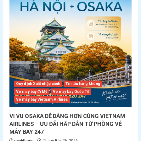
a
t
i
o
n
Quy định Xuất nhập cảnh
Tin tức hàng không
Vé máy bay đi Mỹ
Vé máy bay Quốc Tế
Vé máy bay Vietnam Airlines
VI VU OSAKA DỄ DÀNG HƠN CÙNG VIETNAM
AIRLINES – ƯU ĐÃI HẤP DẪN TỪ PHÒNG VÉ
MÁY BAY 247
minhthong
Tháng Bảy 26, 2026