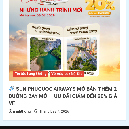
Tin tức hàng không
Vé máy bay Nội Địa
SUN PHUQUOC AIRWAYS MỞ BÁN THÊM 2
ĐƯỜNG BAY MỚI – ƯU ĐÃI GIẢM ĐẾN 20% GIÁ
VÉ
minhthong
Tháng Bảy 7, 2026