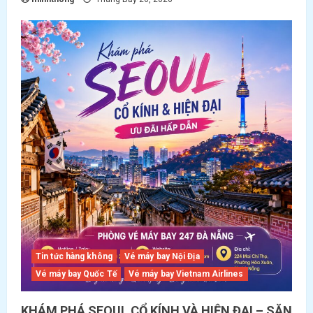
Tin tức hàng không
Vé máy bay Nội Địa
Vé máy bay Quốc Tế
Vé máy bay Vietnam Airlines
KHÁM PHÁ SEOUL CỔ KÍNH VÀ HIỆN ĐẠI – SĂN