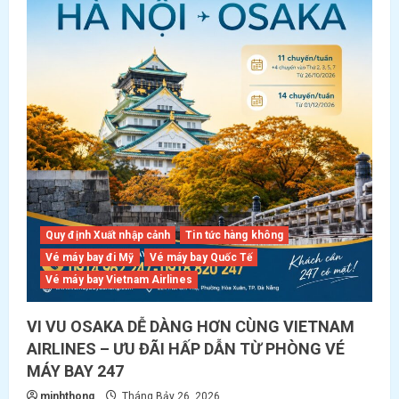
Quy định Xuất nhập cảnh
Tin tức hàng không
Vé máy bay đi Mỹ
Vé máy bay Quốc Tế
Vé máy bay Vietnam Airlines
VI VU OSAKA DỄ DÀNG HƠN CÙNG VIETNAM
AIRLINES – ƯU ĐÃI HẤP DẪN TỪ PHÒNG VÉ
MÁY BAY 247
minhthong
Tháng Bảy 26, 2026