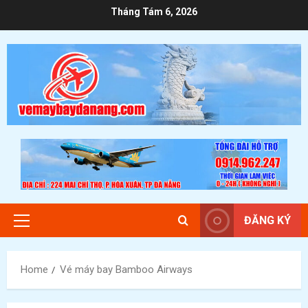
Skip
Tháng Tám 6, 2026
to
content
ĐĂNG KÝ
Primary
Menu
Home
Vé máy bay Bamboo Airways