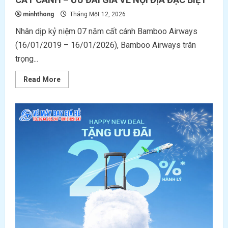
minhthong
Tháng Một 12, 2026
Nhân dịp kỷ niệm 07 năm cất cánh Bamboo Airways
(16/01/2019 – 16/01/2026), Bamboo Airways trân
trọng...
Read
Read More
more
about
BAMBOO
AIRWAYS
MỪNG
KỶ
NIỆM
07
NĂM
CẤT
CÁNH
–
ƯU
ĐÃI
GIÁ
VÉ
NỘI
ĐỊA
ĐẶC