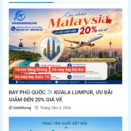
VIETNAM
AIRLINES
Tin tức hàng không
Vé máy bay Nội Địa
Vé máy bay Quốc Tế
BAY PHÚ QUỐC
KUALA LUMPUR, ƯU ĐÃI
GIẢM ĐẾN 20% GIÁ VÉ
minhthong
Tháng Tám 3, 2026