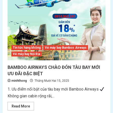
Tin tức hàng không
Vé máy bay Bamboo Airways
Vé máy bay Nội Địa
BAMBOO AIRWAYS CHÀO ĐÓN TÀU BAY MỚI
ƯU ĐÃI ĐẶC BIỆT
minhthong
Tháng Mười Hai 15, 2025
1. Ưu điểm nổi bật của tàu bay mới Bamboo Airways
Không gian cabin rộng rãi,...
Read
Read More
more