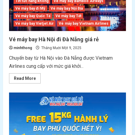
Tin tức hàng không
Vé máy bay Bamboo Airways
20/11
Vé máy bay đi Mỹ
Vé máy bay Nội Địa
Vé máy bay Quốc Tế
Vé máy bay Tết
Vé máy bay Vietjet Air
Vé máy bay Vietnam Airlines
Vé máy bay Hà Nội đi Đà Nẵng giá rẻ
minhthong
Tháng Mười Một 9, 2025
Chuyến bay từ Hà Nội vào Đà Nẵng được Vietnam
Airlines cung cấp với mức giá khởi...
Read
Read More
more
about
<strong>Vé
máy
bay
Hà
Nội
đi
Đà
Nẵng
giá
rẻ </strong>