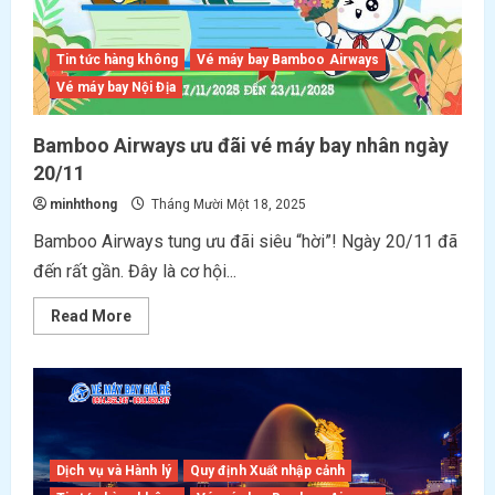
Tin tức hàng không
Vé máy bay Bamboo Airways
Vé máy bay Nội Địa
Bamboo Airways ưu đãi vé máy bay nhân ngày
20/11
minhthong
Tháng Mười Một 18, 2025
Bamboo Airways tung ưu đãi siêu “hời”! Ngày 20/11 đã
đến rất gần. Đây là cơ hội...
Read
Read More
more
about
Bamboo
Airways
ưu
đãi
vé
máy
bay
nhân
Dịch vụ và Hành lý
Quy định Xuất nhập cảnh
ngày