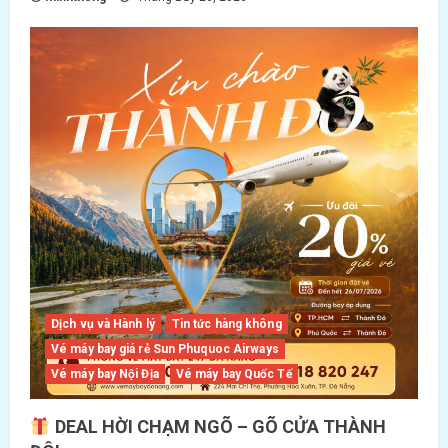
Dịch vụ và Hành lý
Tin tức hàng không
Vé máy bay giá rẻ Sun Phuquoc Airways
Vé máy bay Nội Địa
Vé máy bay Quốc Tế
DEAL HỜI CHẠM NGÕ – GÕ CỬA THÀNH