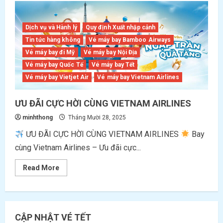
Airlines
ưu
đãi
15kg
Dịch vụ và Hành lý
Quy định Xuất nhập cảnh
hành
lý
Tin tức hàng không
Vé máy bay Bamboo Airways
ký
Vé máy bay đi Mỹ
Vé máy bay Nội Địa
gửi
cho
Vé máy bay Quốc Tế
Vé máy bay Tết
hành
trình
Vé máy bay Vietjet Air
Vé máy bay Vietnam Airlines
bay
đi
Phú
ƯU ĐÃI CỰC HỜI CÙNG VIETNAM AIRLINES
Quốc</strong>
minhthong
Tháng Mười 28, 2025
ƯU ĐÃI CỰC HỜI CÙNG VIETNAM AIRLINES
Bay
cùng Vietnam Airlines – Ưu đãi cực...
Read
Read More
more
about
ƯU
ĐÃI
CỰC
HỜI
CẬP NHẬT VÉ TẾT
CÙNG