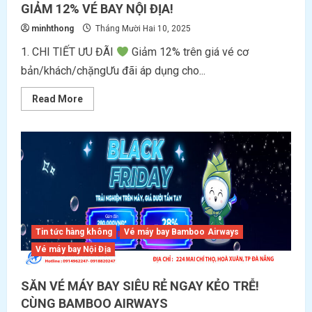
GIẢM 12% VÉ BAY NỘI ĐỊA!
minhthong
Tháng Mười Hai 10, 2025
1. CHI TIẾT ƯU ĐÃI
Giảm 12% trên giá vé cơ
bản/khách/chặngƯu đãi áp dụng cho...
Read
Read More
more
about
BAMBOO
AIRWAYS
–
ƯU
ĐÃI
12.12
ĐẶC
BIỆT
GIẢM
12%
VÉ
Tin tức hàng không
Vé máy bay Bamboo Airways
BAY
NỘI
Vé máy bay Nội Địa
ĐỊA!
SĂN VÉ MÁY BAY SIÊU RẺ NGAY KẺO TRỄ!
CÙNG BAMBOO AIRWAYS