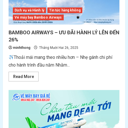
BIỆT
Dịch vụ và Hành lý
Tin tức hàng không
Vé máy bay Bamboo Airways
BAMBOO AIRWAYS – ƯU ĐÃI HÀNH LÝ LÊN ĐẾN
26%
minhthong
Tháng Mười Hai 26, 2025
Thoải mái mang theo nhiều hơn – Nhẹ gánh chi phí
cho hành trình đầu năm Nhằm...
Read
Read More
more
about
BAMBOO
AIRWAYS
–
ƯU
ĐÃI
HÀNH
LÝ
LÊN
ĐẾN
26%