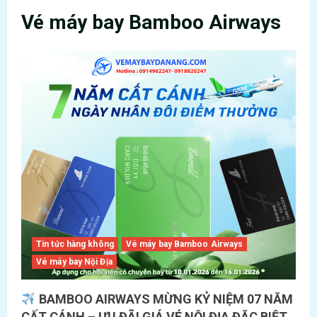
Vé máy bay Bamboo Airways
Tin tức hàng không
Vé máy bay Bamboo Airways
Vé máy bay Nội Địa
BAMBOO AIRWAYS MỪNG KỶ NIỆM 07 NĂM
CẤT CÁNH – ƯU ĐÃI GIÁ VÉ NỘI ĐỊA ĐẶC BIỆT