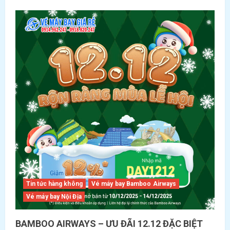
about
BAMBOO
AIRWAYS
CHÀO
ĐÓN
TÀU
BAY
MỚI
ƯU
ĐÃI
ĐẶC
BIỆT
Tin tức hàng không
Vé máy bay Bamboo Airways
Vé máy bay Nội Địa
BAMBOO AIRWAYS – ƯU ĐÃI 12.12 ĐẶC BIỆT