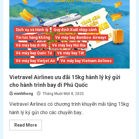
Dịch vụ và Hành lý
Quy định Xuất nhập cảnh
Tin tức hàng không
Vé máy bay Bamboo Airways
Vé máy bay đi Mỹ
Vé máy bay Nội Địa
Vé máy bay Quốc Tế
Vé máy bay Tết
Vé máy bay Vietjet Air
Vé máy bay Vietnam Airlines
Vietravel Airlines ưu đãi 15kg hành lý ký gửi
cho hành trình bay đi Phú Quốc
minhthong
Tháng Mười Một 8, 2025
Vietravel Airlines có chương trình khuyến mãi tặng 15kg
hành lý ký gửi cho các chuyến bay...
Read
Read More
more
about
<strong>Vietravel