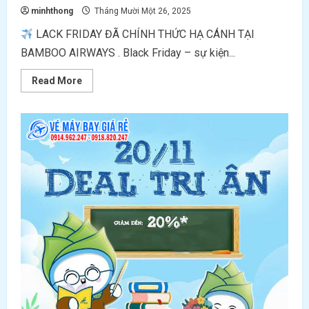
minhthong
Tháng Mười Một 26, 2025
LACK FRIDAY ĐÃ CHÍNH THỨC HẠ CÁNH TẠI
BAMBOO AIRWAYS . Black Friday – sự kiện...
Read
Read More
more
about
SĂN
VÉ
MÁY
BAY
SIÊU
RẺ
NGAY
KẺO
TRỄ!
CÙNG
BAMBOO
AIRWAYS