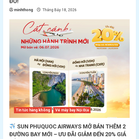
ĐÔ!
minhthong
Tháng Bảy 18, 2026
Tin tức hàng không
Vé máy bay Nội Địa
SUN PHUQUOC AIRWAYS MỞ BÁN THÊM 2
ĐƯỜNG BAY MỚI – ƯU ĐÃI GIẢM ĐẾN 20% GIÁ